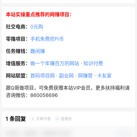
本站实操重点推荐的网赚项目：
社交电商：
0元购
零撸项目：
手机免费挖Pi币
任务赚钱：
趣闲赚
增值服务：
做一个年赚百万的网站
·
知识付费
网站联盟：
首码项目网
·
副业网
·
网赚营
·
卡友家
跟Q哥做项目，可免费获赠本站VIP会员，更多扶持福利请
咨询微信：860056696
1 条回复
文章作者
管理员
A
M
欢迎您，新朋友，感谢参与互动！
确认修改