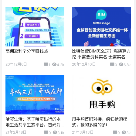
高佣返利🌹分享赚钱💰
比特信使BIM怎么玩？燃烧算力
挖 不需要资料实名 无需实名
20年12月6日
20年12月10日
1
4.2k
0
6.8k
哈啰生活：基于哈啰出行的本
甩手购首码对接，疯狂抢购模
地生活共享生态平台，首码对
式，抢的多赚的多i
接团队长
21年2月18日
21年3月13日
0
3.1k
0
3k