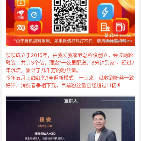
嗖嗖成立于2015年，由我爱我家老总程俊创立，经过两轮
融资，共计3个亿，理念“一公里配送，8分钟到家”。经过7
年沉淀，累计了几千万的粉丝量。
今年五月上线红包?全返新模式，一上来，就收到粉丝一致
好评，消费者争相下载，目前粉丝量已经超过1.1亿!!!