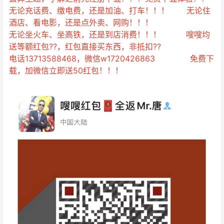
无论充话费、缴电费，还是加油、打车！！！ 无论住
酒店、看电影，还是点外卖、网购！！！
无论坐火车、坐高铁，还是到店消费！！！ 嗖嗖均
送等额红包??，红包直接买东西，非抵扣??
电话13713588468，微信w1720426863 免费下
载，加微信立即送50红包！！！