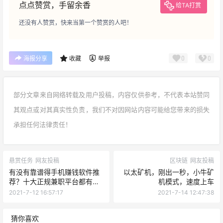
点点赞赏，手留余香
给TA打赏
还没有人赞赏，快来当第一个赞赏的人吧！
0
0
海报分享
收藏
举报
部分文章来自网络转载及用户投稿，内容仅供参考，不代表本站赞同
其观点或对其真实性负责，我们不对因网站内容可能给您带来的损失
承担任何法律责任！
悬赏任务
网友投稿
区块链
网友投稿
有没有靠谱得手机赚钱软件推
以太矿机，刚出一秒，小牛矿
荐？十大正规兼职平台都有哪
机模式，速度上车
些？
2021-7-12 16:57:17
2021-7-14 12:47:38
猜你喜欢