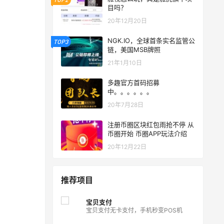
目吗？
20年12月20日
NGK.IO，全球首条实名监管公
TOP3
链，美国MSB牌照
21年1月10日
多趣官方首码招募
中。。。。。。
20年7月28日
注册币圈区块红包雨抢不停 从
币圈开始 币圈APP玩法介绍
20年12月22日
推荐项目
宝贝支付
宝贝支付无卡支付，手机秒变POS机