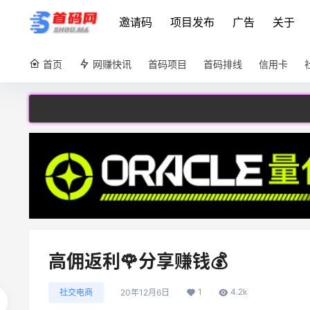
邀请码
项目发布
广告
关于
首页
网赚快讯
首码项目
首码排线
信用卡
高佣返利🌹分享赚钱💰
1
4.2k
社交电商
20年12月6日