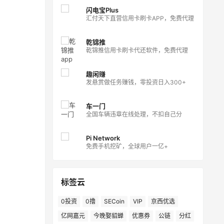
闪电宝Plus
汇付天下直营信用卡刷卡APP，免费代理
乾锦推
乾锦推信用卡刷卡代还软件，免费代理
趣闲赚
发悬赏做任务赚钱，零投资日入300+
车一门
全国车辆违章在线处理，不扣自己分
Pi Network
免费手机挖矿，全球用户一亿+
标签云
0投资
0撸
SECoin
VIP
京西优选
亿网嘉元
今晚娶貂蝉
优惠券
公链
分红