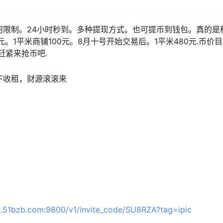
何限制。24小时秒到。多种提现方式。也可提币到钱包。真的是
1平米商铺100元。8月十号开始交易后。1平米480元.币价
。赶紧来抢币吧.
下收租，财源滚滚来
com:9800/v1/invite_code/SU8RZA?tag=ipic