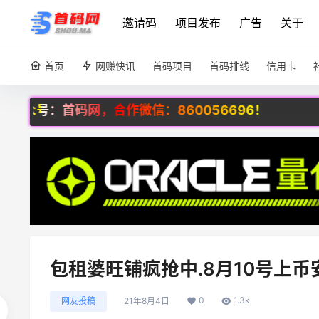
邀请码
项目发布
广告
关于
首页
网赚快讯
首码项目
首码排线
信用卡
码网，合作微信：860056696！
包租婆旺铺疯抢中.8月10号上
0
1.3k
网友投稿
21年8月4日