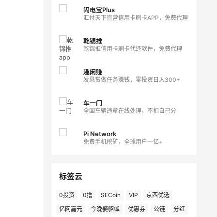
闪电宝Plus
汇付天下直营信用卡刷卡APP，免费代理
乾锦推
乾锦推信用卡刷卡代还软件，免费代理
趣闲赚
发悬赏做任务赚钱，零投资日入300+
车一门
全国车辆违章在线处理，不扣自己分
Pi Network
免费手机挖矿，全球用户一亿+
标签云
0投资
0撸
SECoin
VIP
京西优选
亿网嘉元
今晚娶貂蝉
优惠券
公链
分红