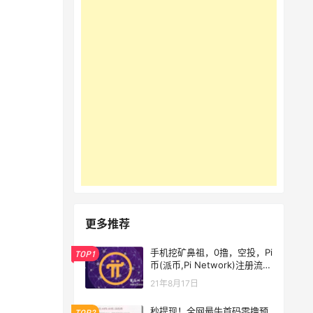
更多推荐
手机挖矿鼻祖，0撸，空投，Pi
TOP1
币(派币,Pi Network)注册流
程：
21年8月17日
秒提现！全网最牛首码零撸预
TOP2