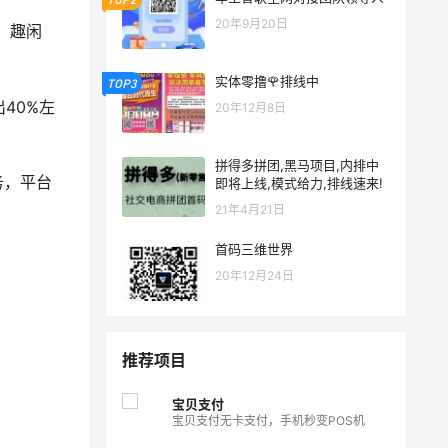
20年9月20日
、趣闲
实体零撸🌹排线中
TOP3
40%左
20年12月8日
拼得多拼团,黑马项目,内排中
务，平台
即将上线,模式给力,排线速来!
21年4月21日
首码三维世界
20年12月24日
推荐项目
宝贝支付
宝贝支付无卡支付，手机秒变POS机