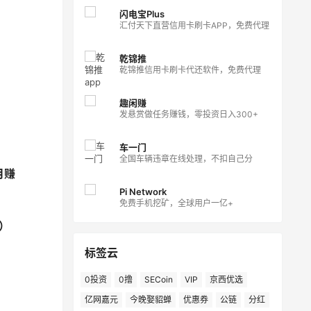
闪电宝Plus
汇付天下直营信用卡刷卡APP，免费代理
乾锦推
乾锦推信用卡刷卡代还软件，免费代理
趣闲赚
发悬赏做任务赚钱，零投资日入300+
车一门
全国车辆违章在线处理，不扣自己分
月赚
Pi Network
免费手机挖矿，全球用户一亿+
）
标签云
0投资
0撸
SECoin
VIP
京西优选
亿网嘉元
今晚娶貂蝉
优惠券
公链
分红