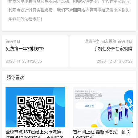
部分文章来自网络转载及用户投稿，内容仅供参考，不代表本站赞同
其观点或对其真实性负责，我们不对因网站内容可能给您带来的损失
承担任何法律责任！
首码项目
悬赏任务
网友投稿
首码项目
免费撸一年?排线中?
手机任务🌹在家躺赚
2020-11-28 11:26:35
2020-12-3 13:00:22
猜你喜欢
全球节点JST已经上火币流通，
首码刚上线 最新pi模式！领取
注册送1000空投币，不用实名
LKK空投币