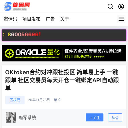
邀请码
项目发布
广告
关于
56696！
OKtoken合‮冲对约‬跟‮投社‬区 简单易上手 一‬键
跟单 社区交易员每天开仓一键绑定API自动跟
单
0
区块链
20年11月28日
领军系统
关注
私信