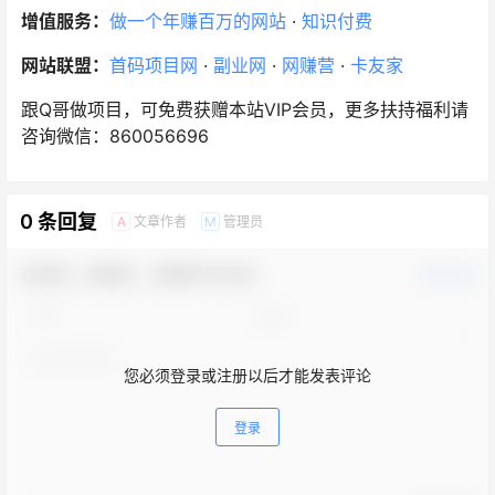
增值服务：
做一个年赚百万的网站
·
知识付费
网站联盟：
首码项目网
·
副业网
·
网赚营
·
卡友家
跟Q哥做项目，可免费获赠本站VIP会员，更多扶持福利请
咨询微信：860056696
0 条回复
文章作者
管理员
A
M
欢迎您，新朋友，感谢参与互动！
确认修改
您必须登录或注册以后才能发表评论
登录