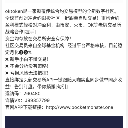
oktoken是一家颠覆传统合约交易模型的全新数字社区。
全球首创对冲合约跟投社⁢⁢‪‎区一键跟单自动交易！重构合约
盈利模式轻松对冲盈利，由币安、火币、OK等老牌交易所
战略合作[握手]
资金均存放在交易所安全有保障！
社区交易员来自全球基金机构 经过平台严格审核，目前稳
定月化❸❺%
❌ 新手小白不懂交易！
❌ 不会分析没有策略！
❌ 亏损风险无法把控！
直接绑定头部交易所API一键跟随大咖实盘同步做单同步收
益！告别盯盘，带你躺赚[勾引]
邀请码：260480
详情VX：J99357799
官网APP下载链接：http://www.pocketmonster.one