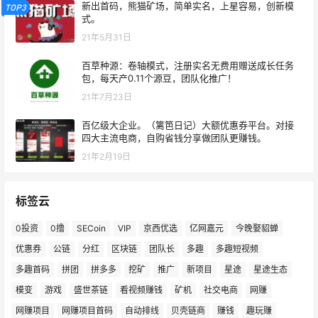
新出首码，熊猫矿场，简单实名，上星容易，创新模
TOP3
式。
21年5月31日
百草种源：卷轴模式，注册实名无费用赠送成长任务
包，每天产0.11个源豆，团队化推广！
21年7月23日
百亿级大企业。（篱笆日记）大额优惠券平台。对接
四大主流电商，自购省钱分享做团队更赚钱。
21年2月19日
标签云
0投资
0撸
SECoin
VIP
京西优选
亿网嘉元
今晚娶貂蝉
优惠券
公链
分红
区块链
团队长
多趣
多趣短视频
多趣首码
拼团
拼多多
挖矿
推广
新项目
星途
星途生态
模变
游戏
盛世茶链
看视频赚钱
矿机
社交电商
网赚
网赚项目
网赚项目首码
自动排线
贝壳链商
赚钱
趣玩赚