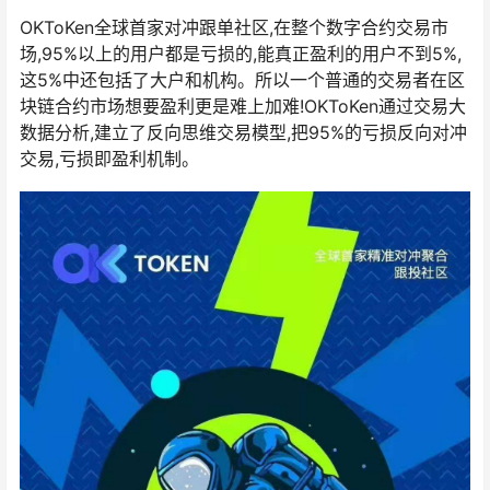
OKToKen全球首家对冲跟单社区,在整个数字合约交易市
场,95%以上的用户都是亏损的,能真正盈利的用户不到5%,
这5%中还包括了大户和机构。所以一个普通的交易者在区
块链合约市场想要盈利更是难上加难!OKToKen通过交易大
数据分析,建立了反向思维交易模型,把95%的亏损反向对冲
交易,亏损即盈利机制。