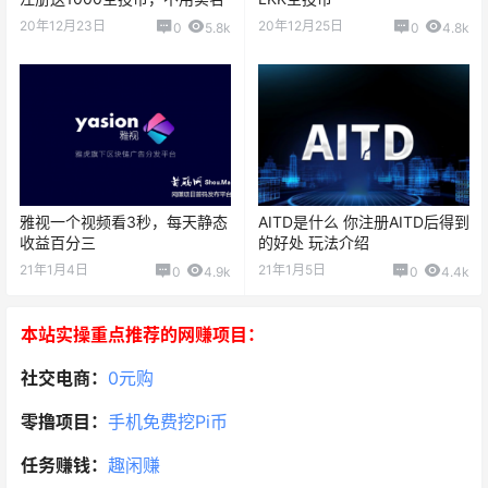
20年12月23日
20年12月25日
0
5.8k
0
4.8k
雅视一个视频看3秒，每天静态
AITD是什么 你注册AITD后得到
收益百分三
的好处 玩法介绍
21年1月4日
21年1月5日
0
4.9k
0
4.4k
本站实操重点推荐的网赚项目：
社交电商：
0元购
零撸项目：
手机免费挖Pi币
任务赚钱：
趣闲赚