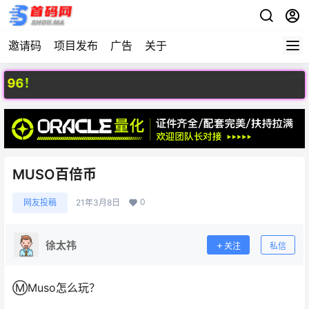
邀请码
项目发布
广告
关于
6！
MUSO百倍币
0
网友投稿
21年3月8日
徐太祎
关注
私信
Ⓜ️Muso怎么玩？