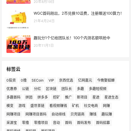
20年8月19日
WGC首码刚出，2币兑换10话费，注册赠送100算力！
21年4月24日
趣玩分1个亿给团队长！100个内测名额哄抢中
20年11月1日
标签云
0投资
0撸
SECoin
VIP
京西优选
亿网嘉元
今晚娶貂蝉
优惠券
公链
分红
区块链
团队长
多趣
多趣短视频
多趣首码
拼团
拼多多
挖矿
推广
新项目
星途
星途生态
模变
游戏
盛世茶链
看视频赚钱
矿机
社交电商
网赚
网赚项目
网赚项目首码
自动排线
贝壳链商
赚钱
趣玩赚
采源宝
零撸
零撸项目
音动
首码
首码发布
首码招募