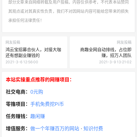
部分文章来自网络转载及用户投稿，内容仅供参考，不代表本站赞同
其观点或对其真实性负责，我们不对因网站内容可能给您带来的损失
承担任何法律责任！
网友投稿
网友投稿
鸿云宝招募合伙人，对接大咖
商趣全网自动排线，占位即
还有想副业赚钱的
赚，招万人团队
2021-3-6 12:56:00
2021-3-9 13:21:02
本站实操重点推荐的网赚项目：
社交电商：
0元购
零撸项目：
手机免费挖Pi币
任务赚钱：
趣闲赚
增值服务：
做一个年赚百万的网站
·
知识付费