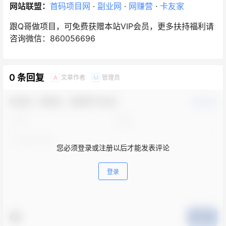
网站联盟：
首码项目网
·
副业网
·
网赚营
·
卡友家
跟Q哥做项目，可免费获赠本站VIP会员，更多扶持福利请
咨询微信：860056696
0 条回复
文章作者
管理员
A
M
欢迎您，新朋友，感谢参与互动！
确认修改
您必须登录或注册以后才能发表评论
登录
提交