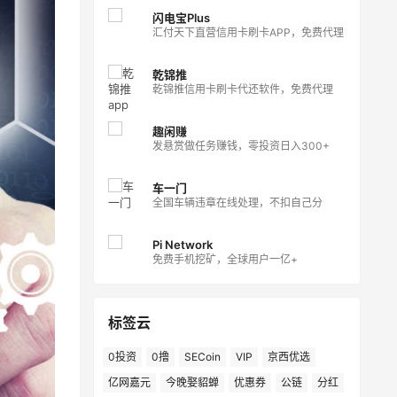
闪电宝Plus
汇付天下直营信用卡刷卡APP，免费代理
乾锦推
乾锦推信用卡刷卡代还软件，免费代理
趣闲赚
发悬赏做任务赚钱，零投资日入300+
车一门
全国车辆违章在线处理，不扣自己分
Pi Network
免费手机挖矿，全球用户一亿+
标签云
0投资
0撸
SECoin
VIP
京西优选
亿网嘉元
今晚娶貂蝉
优惠券
公链
分红