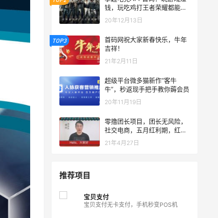
钱，玩吃鸡打王者荣耀都能赚
钱
20年12月13日
首码网祝大家新春快乐，牛年
TOP3
吉祥！
21年2月11日
超级平台微多猫新作“客牛
牛”，秒返现手把手教你薅会员
20年11月19日
零撸团长项目，团长无风险，
社交电商，五月红利期，红利
2亿补贴
21年4月27日
推荐项目
宝贝支付
宝贝支付无卡支付，手机秒变POS机