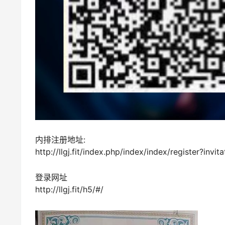
内排注册地址:
http://llgj.fit/index.php/index/index/register?invi
登录网址
http://llgj.fit/h5/#/