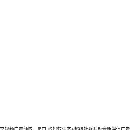
APP是专注社交视频广告领域，是首 款蚂蚁生态+超级社群并融合新媒体广