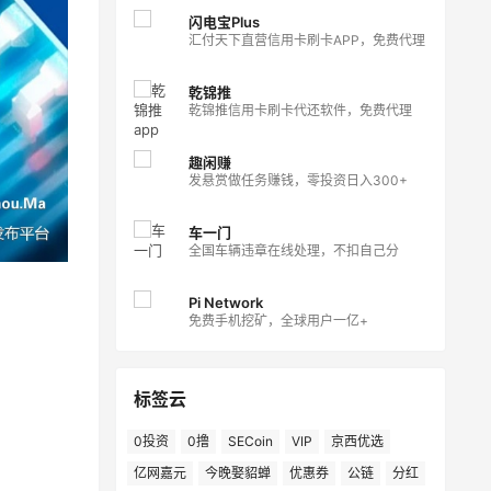
闪电宝Plus
汇付天下直营信用卡刷卡APP，免费代理
乾锦推
乾锦推信用卡刷卡代还软件，免费代理
趣闲赚
发悬赏做任务赚钱，零投资日入300+
车一门
全国车辆违章在线处理，不扣自己分
Pi Network
免费手机挖矿，全球用户一亿+
标签云
0投资
0撸
SECoin
VIP
京西优选
亿网嘉元
今晚娶貂蝉
优惠券
公链
分红