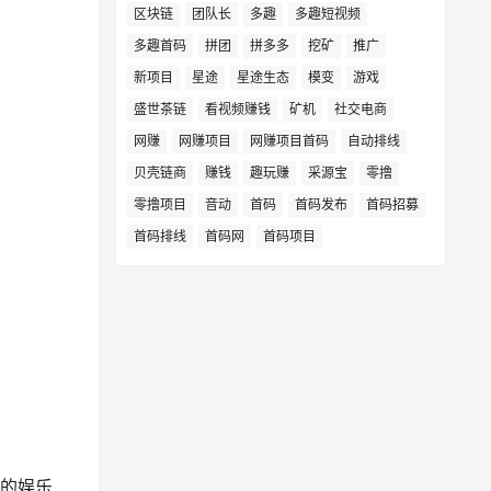
区块链
团队长
多趣
多趣短视频
多趣首码
拼团
拼多多
挖矿
推广
新项目
星途
星途生态
模变
游戏
盛世茶链
看视频赚钱
矿机
社交电商
网赚
网赚项目
网赚项目首码
自动排线
贝壳链商
赚钱
趣玩赚
采源宝
零撸
零撸项目
音动
首码
首码发布
首码招募
首码排线
首码网
首码项目
告的娱乐