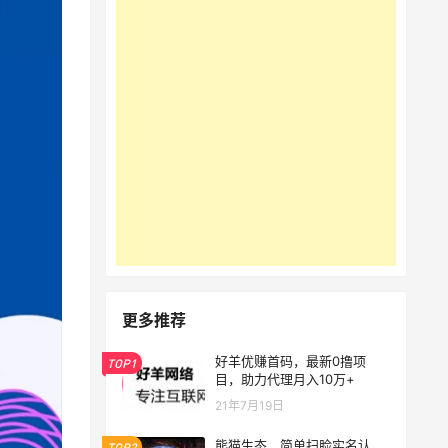
更多推荐
好羊优赚首码，最新0撸项
TOP1
目，助力代理月入10万+
21年7月19日
熊猫生态，简单扫脸实名认
TOP2