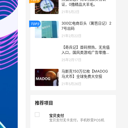
证，0撸精品大羊毛。
21年5月2日
300亿电商巨头（篱笆日记）2
TOP3
7号出码
21年2月22日
【奇兵记】首码预热，无充值
入口，国风类游戏广告零撸应
用
25年2月17日
马斯克‭‮051‬‬万亿枚【MADOG
马犬币】‭‮球全‬‬免费大空投
21年5月26日
推荐项目
宝贝支付
宝贝支付无卡支付，手机秒变POS机