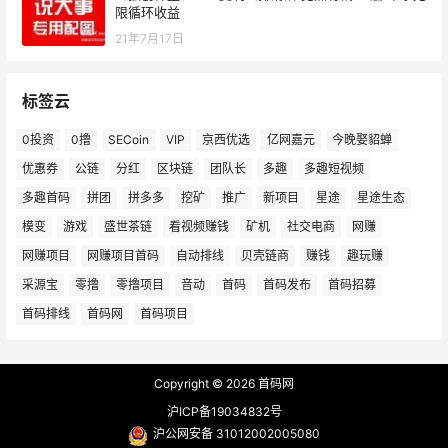
限循环收益
21年7月17日
标签云
0投资
0撸
SECoin
VIP
京西优选
亿网嘉元
今晚娶貂蝉
优惠券
公链
分红
区块链
团队长
多趣
多趣短视频
多趣首码
拼团
拼多多
挖矿
推广
新项目
星途
星途生态
模变
游戏
盛世茶链
看视频赚钱
矿机
社交电商
网赚
网赚项目
网赚项目首码
自动排线
贝壳链商
赚钱
趣玩赚
采源宝
零撸
零撸项目
音动
首码
首码发布
首码招募
首码排线
首码网
首码项目
Copyright © 2026
首码网
沪ICP备19034832号
沪公网安备 31012002005080