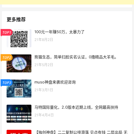
更多推荐
100元一年赚50万，太暴力了
TOP1
21年8月2日
熊猫生态，简单扫脸实名认证，0撸精品大羊毛。
TOP2
21年5月2日
muso神盘来袭欢迎咨询
TOP3
21年3月1日
马特国际量化，2.0版本近期上线，全网最高扶持
21年4月4日
【独创神盘】二二复制公排滑落 见点有钱 二层出局 无