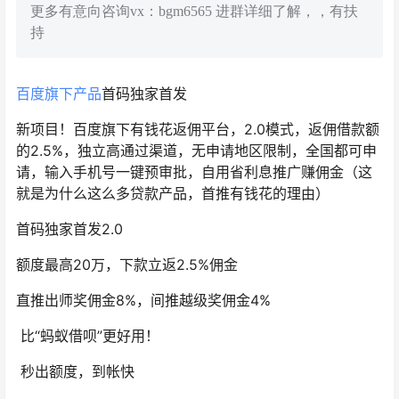
更多有意向咨询vx：bgm6565 进群详细了解，，有扶
持
百度旗下产品
首码独家首发
新项目！百度旗下有钱花返佣平台，
2.0
模式，返佣借款额
的
2.5%
，独立高通过渠道，无申请地区限制，全国都可申
请，输入手机号一键预审批，自用省利息推广赚佣金（这
就是为什么这么多贷款产品，首推有钱花的理由）
首码独家首发
2.0
额度
最高
20
万，下款立返
2.5%
佣金
直推出师奖佣金
8%
，间推越级奖佣金
4%
比“蚂蚁借呗”更好用！
秒出额度，到帐快