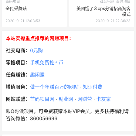
首码项目
社交电商
首码项目
全民采蘑菇
美团饿了么cps分销招商淘客
模式
2020-9-21 12:03:53
2020-9-21 22:36:23
本站实操重点推荐的网赚项目：
社交电商：
0元购
零撸项目：
手机免费挖Pi币
任务赚钱：
趣闲赚
增值服务：
做一个年赚百万的网站
·
知识付费
网站联盟：
首码项目网
·
副业网
·
网赚营
·
卡友家
跟Q哥做项目，可免费获赠本站VIP会员，更多扶持福利请
咨询微信：860056696