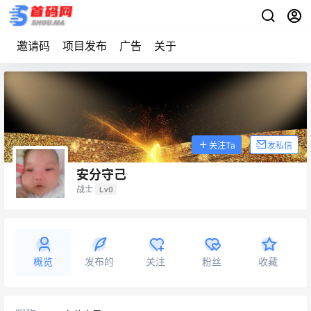
邀请码
项目发布
广告
关于
关注Ta
发私信
安分守己
战士
Lv0
概览
发布的
关注
粉丝
收藏