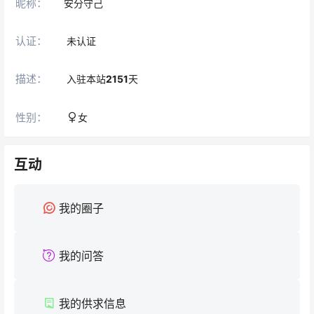
昵称：
安分守己
认证：
未认证
描述：
入驻本站
2151
天
性别：
女
互动
我的圈子
我的问答
我的供求信息