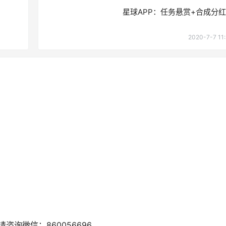
星球APP：任务悬赏+合成分
2020-7-7 11:
询微信：860056696