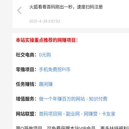
火狐看看首码刚出一秒，速度扫码注册
2021-4-28 3:51:02
本站实操重点推荐的网赚项目：
社交电商：
0元购
零撸项目：
手机免费挖Pi币
任务赚钱：
趣闲赚
增值服务：
做一个年赚百万的网站
·
知识付费
网站联盟：
首码项目网
·
副业网
·
网赚营
·
卡友家
跟Q哥做项目，可免费获赠本站VIP会员，更多扶持福利请咨