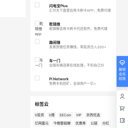
闪电宝Plus
汇付天下直营信用卡刷卡APP，免费代理
乾锦推
乾锦推信用卡刷卡代还软件，免费代理
趣闲赚
发悬赏做任务赚钱，零投资日入300+
车一门
全国车辆违章在线处理，不扣自己分
解锁
会员
Pi Network
权限
免费手机挖矿，全球用户一亿+
标签云
0投资
0撸
SECoin
VIP
京西优选
亿网嘉元
今晚娶貂蝉
优惠券
公链
分红