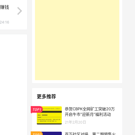
红赚钱
24:16
更多推荐
恭贺CBPK全网矿工突破20万
TOP1
开启牛市“迎新月”福利活动
21年2月20日
百万社区对接，第二期预售火
TOP2