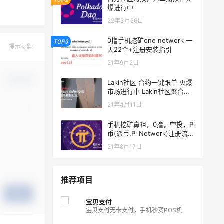
爆进行中
22年3月26日
0撸手机挖矿one network 一
TOP3
提示标题
天22个+注册安装指引
21年9月2日
确认修改
Lakin社区 合约一键跟单 火爆
市场进行中 Lakin社区聚合火
币,OKEX一键开启合约跟投
21年4月11日
手机挖矿鼻祖，0撸，空投，Pi
币(派币,Pi Network)注册流
程：
21年8月17日
推荐项目
提交
宝贝支付
宝贝支付无卡支付，手机秒变POS机