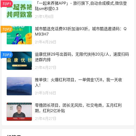
「一起来养猪APP」- 旅行旗下,自动合成模式,微信登
TOP1
陆sm秒提0.3
21年1月6日
城市酷选充话费93折加油93折，城市酷选邀请码：Q
TOP2
M93H7
21年4月29日
益康优拼29号出首码，无限代扶持20元/人，速度扫码
TOP3
进群内排
21年4月27日
推单侠：火爆红利项目，一单佣金1万8，我一天收
入！
21年3月16日
零撸团长项目，团长无风险，社交电商，五月红利
期，红利2亿补贴
21年4月27日