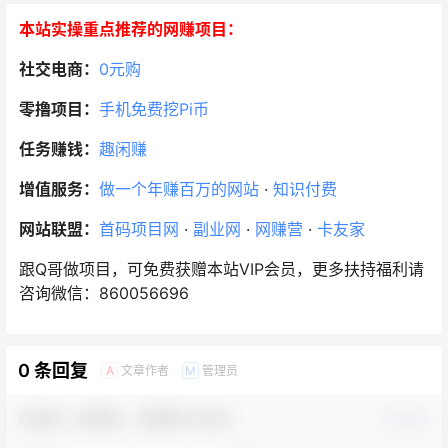
本站实操重点推荐的网赚项目：
社交电商：
0元购
零撸项目：
手机免费挖Pi币
任务赚钱：
趣闲赚
增值服务：
做一个年赚百万的网站
·
知识付费
网站联盟：
首码项目网
·
副业网
·
网赚营
·
卡友家
跟Q哥做项目，可免费获赠本站VIP会员，更多扶持福利请
咨询微信：860056696
0 条回复
文章作者
管理员
A
M
欢迎您，新朋友，感谢参与互动！
确认修改