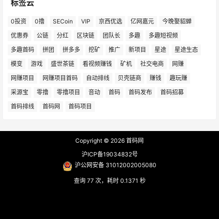
标签云
0投资
0撸
SECoin
VIP
京西优选
亿网嘉元
今晚娶貂蝉
优惠券
公链
分红
区块链
团队长
多趣
多趣短视频
多趣首码
拼团
拼多多
挖矿
推广
新项目
星途
星途生态
模变
游戏
盛世茶链
看视频赚钱
矿机
社交电商
网赚
网赚项目
网赚项目首码
自动排线
贝壳链商
赚钱
趣玩赚
采源宝
零撸
零撸项目
音动
首码
首码发布
首码招募
首码排线
首码网
首码项目
Copyright © 2026
首码网
沪ICP备19034832号
沪公网安备 31012002005080
查询 77 次，耗时 0.1371 秒