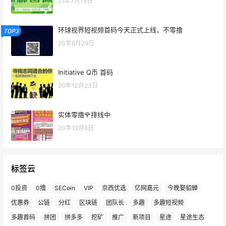
21年7月19日
环球视界短视频首码今天正式上线，不零撸
TOP3
20年8月29日
Initiative Q币 首码
20年12月23日
实体零撸🌹排线中
20年12月8日
标签云
0投资
0撸
SECoin
VIP
京西优选
亿网嘉元
今晚娶貂蝉
优惠券
公链
分红
区块链
团队长
多趣
多趣短视频
多趣首码
拼团
拼多多
挖矿
推广
新项目
星途
星途生态