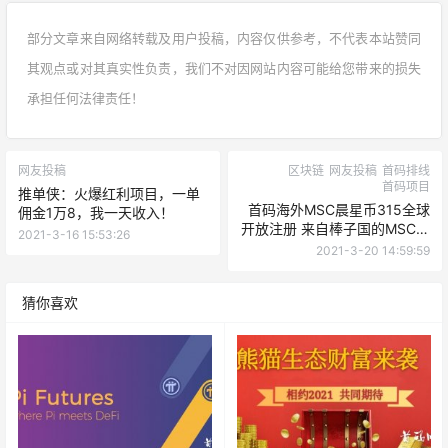
部分文章来自网络转载及用户投稿，内容仅供参考，不代表本站赞同
其观点或对其真实性负责，我们不对因网站内容可能给您带来的损失
承担任何法律责任！
网友投稿
区块链
网友投稿
首码排线
首码项目
推单侠：火爆红利项目，一单
首码海外MSC晨星币315全球
佣金1万8，我一天收入！
开放注册 来自棒子国的MSC，
2021-3-16 15:53:26
期待韩国社区把雷达机制继续
2021-3-20 14:59:59
发扬光大
猜你喜欢