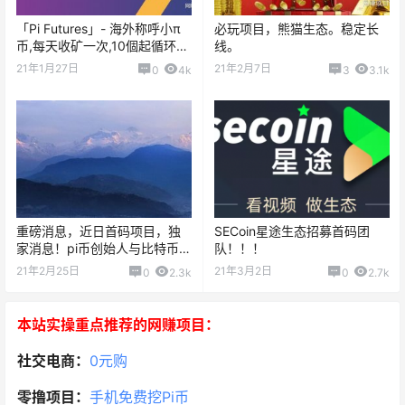
「Pi Futures」- 海外称呼小π
必玩项目，熊猫生态。稳定长
币,每天收矿一次,10個起循环质
线。
押挖矿,可提現交易
21年1月27日
21年2月7日
0
4k
3
3.1k
重磅消息，近日首码项目，独
SECoin星途生态招募首码团
家消息！pi币创始人与比特币核
队！！！
心团队共同研发打造
21年2月25日
21年3月2日
0
2.3k
0
2.7k
本站实操重点推荐的网赚项目：
社交电商：
0元购
零撸项目：
手机免费挖Pi币