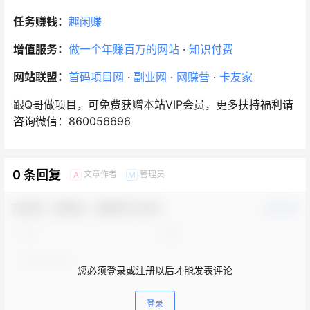
任务赚钱：
趣闲赚
增值服务：
做一个年赚百万的网站
·
知识付费
网站联盟：
首码项目网
·
副业网
·
网赚营
·
卡友家
跟Q哥做项目，可免费获赠本站VIP会员，更多扶持福利请
咨询微信：860056696
0 条回复
文章作者
管理员
A
M
欢迎您，新朋友，感谢参与互动！
确认修改
您必须登录或注册以后才能发表评论
登录