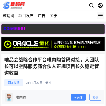
邀请码
项目发布
广告
关于
6696！
唯品会战略合作平台唯内购首码对接，大团队
长可以空降服务商合伙人正规项目长久稳定管
道收益
0
网友投稿
21年1月27日
唯内购
关注
私信