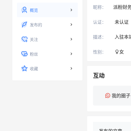
派粉财
昵称：
概览
未认证
认证：
发布的
入驻本
描述：
关注
女
性别：
粉丝
收藏
互动
我的圈子