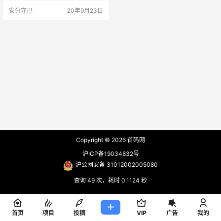
么多贷款产品选择有钱花的理由）
安分守己
20年9月23日
对接VX； bgm6565 备注 有钱
花 有扶持 招全国团队长
Copyright © 2026
首码网
沪ICP备19034832号
沪公网安备 31012002005080
查询 49 次，耗时 0.1124 秒
首页
项目
投稿
VIP
广告
我的