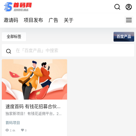
邀请码
项目发布
广告
关于
全部标签
百度产品
速度首码 有钱花招募合伙人
扫码占位，市场一片空白，
独家新项目！有钱花返佣平台，20
机不可失。
模式，返佣借款额2.5%，独立高通
首码项目
渠道，无申请地区限制，全国可申
请，手机号一键预审批，自用省利
2.4k
0
息，推广赚佣金（这就是为什么这