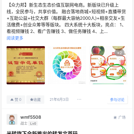
【众力邦】新生态生态价值互联网电商。新版块已升级上
线，全民参与，共享价值。 融合落地商城+短视频+直播带货
+互助公益+社交大群（每群最大容纳2000人)+相亲交友+生
活缴费+创业众筹等等版块。 四大系统十大板块，亮点： 1、
看视频赚钱 2、看广告赚钱 3、做任务赚钱 4、上...
阅读更多
+
2
21年6月3日
0
赞
收藏
参与讨论
wmf5508
广场
战士
Lv0
米转旗下全新推出的转发文首码