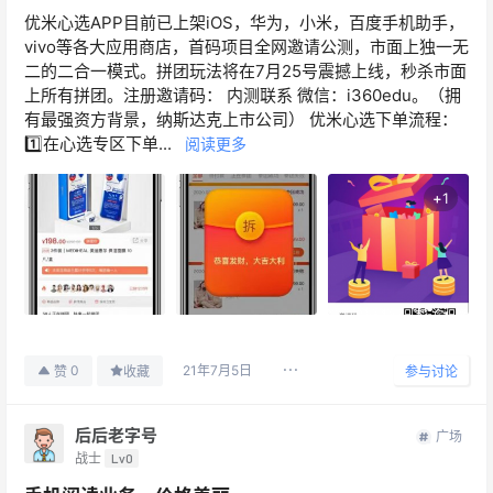
优米心选APP目前已上架iOS，华为，小米，百度手机助手，
vivo等各大应用商店，首码项目全网邀请公测，市面上独一无
二的二合一模式。拼团玩法将在7月25号震撼上线，秒杀市面
上所有拼团。注册邀请码： 内测联系 微信：i360edu。（拥
有最强资方背景，纳斯达克上市公司） 优米心选下单流程：
1️⃣在心选专区下单...
阅读更多
+
1
21年7月5日
0
赞
收藏
参与讨论
后后老字号
广场
战士
Lv0