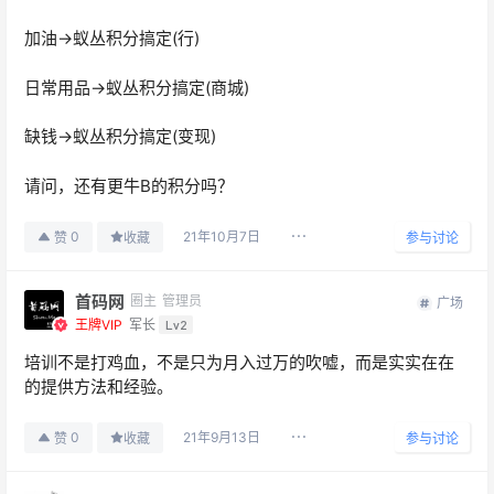
加油→蚁丛积分搞定(行)
日常用品→蚁丛积分搞定(商城)
缺钱→蚁丛积分搞定(变现)
请问，还有更牛B的积分吗？
21年10月7日
0
赞
收藏
参与讨论
首码网
圈主
管理员
广场
王牌VIP
军长
Lv2
培训不是打鸡血，不是只为月入过万的吹嘘，而是实实在在
的提供方法和经验。
21年9月13日
0
赞
收藏
参与讨论