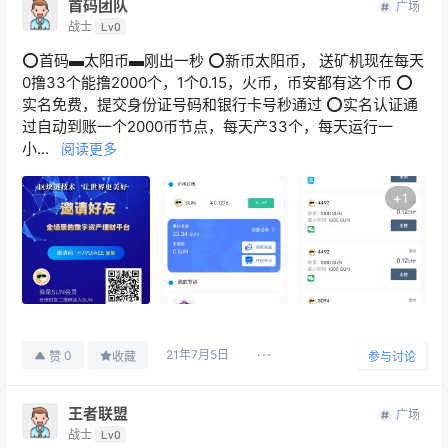
首码团队
广场
战士
Lv0
⭕首码▬太阳币▬刚出一秒 ⭕新币太阳币， 送矿机现在每天
0撸33个能撸2000个，1个0.15，火币，币安都有这个币 ⭕
实名免费，提交身份证号码和银行卡号秒通过 ⭕实名认证通
过自动到账一个2000币节点，每天产33个，每天运行一
小...
阅读更多
+
1
21年7月5日
0
赞
收藏
参与讨论
王者联盟
广场
战士
Lv0