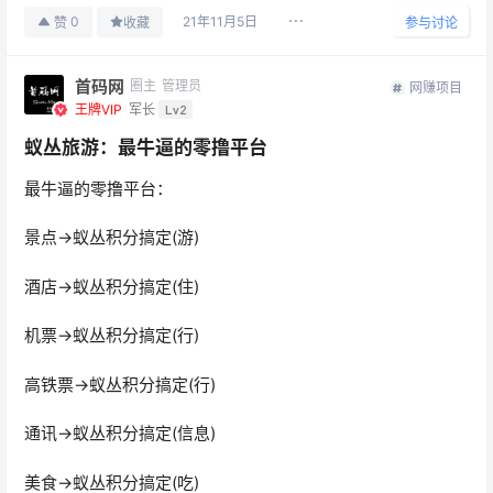
21年11月5日
0
赞
收藏
参与讨论
首码网
圈主
管理员
网赚项目
王牌VIP
军长
Lv2
蚁丛旅游：最牛逼的零撸平台
最牛逼的零撸平台：
景点→蚁丛积分搞定(游)
酒店→蚁丛积分搞定(住)
机票→蚁丛积分搞定(行)
高铁票→蚁丛积分搞定(行)
通讯→蚁丛积分搞定(信息)
美食→蚁丛积分搞定(吃)