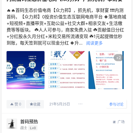
🔥🔥首码生态价值电商【众力邦】，抓先机，享财宴 ❗️❗️❗️内测
首码，【众力邦】0投资价值生态互联网电商平台 🍀落地商城
+短视频+直播带货+互助公益+社交大群+相亲交友+生活缴
费等等版块。 ☘️人人可参与，商家免费入驻 ☘️贡献值日分红
+分红股永久月分红+米粒交易所流通变现 ☘️1元起提微信秒
到账，每天签到就可以现金分红 🍀升...
阅读更多
+
2
21年5月25日
0
赞
收藏
参与讨论
首码预热
广场
战士
Lv0