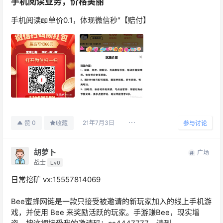
手机阅读业务，价格美丽
手机阅读📖单价0.1，体现微信秒″【赔付】
21年7月3日
0
赞
收藏
参与讨论
胡萝卜
广场
战士
Lv0
日常挖矿 vx:15557814069
Bee蜜蜂网链是一款只接受被邀请的新玩家加入的线上手机游
戏，并使用 Bee 来奖励活跃的玩家。手游赚Bee，现实增