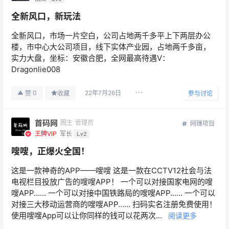
全新风口，新玩法
全新风口，市场一片空白，公司占地两千多平上下两层办公
楼，市中心大公司项目，线下实体产业园，占地两千多亩，
实力大盘，坐标：安徽合肥，全网最高待遇V：
Dragonlie008
22年7月26日
0
赞
收藏
参与讨论
首码网
圈主
管理员
网赚项目
王牌VIP
军长
Lv2
嗖嗖，正爆火全国！
这是一款神奇的APP——嗖嗖 这是一款在CCTV12社会与法
电视栏目投放广告的嗖嗖APP！ 一个可以对接国家电网的嗖
嗖APP…… 一个可以对接中国铁路局的嗖嗖APP…… 一个可以
对接三大移动运营商的嗖嗖APP…… ️扫码实名注册免费使用！
使用嗖嗖App可以让你同样的钱可以花两次...
阅读更多