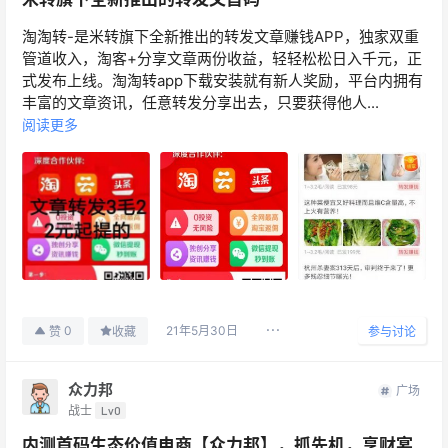
淘淘转-是米转旗下全新推出的转发文章赚钱APP，独家双重
管道收入，淘客+分享文章两份收益，轻轻松松日入千元，正
式发布上线。淘淘转app下载安装就有新人奖励，平台内拥有
丰富的文章资讯，任意转发分享出去，只要获得他人...
阅读更多
21年5月30日
0
赞
收藏
参与讨论
众力邦
广场
战士
Lv0
内测首码生态价值电商【众力邦】，抓先机，享财宴