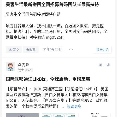
昊客生活最新拼团全国招募首码团队长最高扶持
昊客生全活‬国首码接对‬即将启动
项方目‬背景大强‬，技术团队一流，百万团入队‬驻，把先握‬
机、抢占红利，今的年‬黑马目项‬，全国对接首码队团‬长，全
网最高扶持！对接微信 mg0525k
21年5月23日
0
赞
收藏
参与讨论
众力邦
广场
战士
Lv0
国际联邦通证LikBiz，全球启动，重磅来袭
【项目简介】： 🇰🇭 柬埔寨王国【联帮通证LinkBiz】 美国
国际赌城拉斯维加斯【自由女神集团】和柬埔寨自由女神集
团公司、天使基金、【白沙皇宫集团】等联合发起！政府颁
发的第一个数字货币公司牌照！...
阅读更多