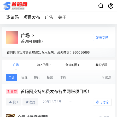
邀请码
项目发布
广告
关于
广场
发布话题
首码网
(圈主)
首码网论坛站务管理通知专用版块。咨询微信：860056696
广场
加入的圈子
创建的圈子
我的话题
全部
我说
提问
投票
你猜
筛选
首码网支持免费发布各类网赚项目啦！
置顶
20年12月2日
1
赞
收藏
参与讨论