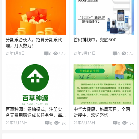
分期乐合伙人，招募分期乐代
首码排线中，兜底500
理，月入数万！
21年1月9日
21年3月14日
0
2.3k
0
2.8k
百草种源：卷轴模式，注册实
中华大健康，格局项目，全网
名无费用赠送成长任务包，每
对接中，欢迎咨询
天产0.11个源豆，团队化推广！
21年7月23日
21年8月28日
0
1.8k
0
1.5k