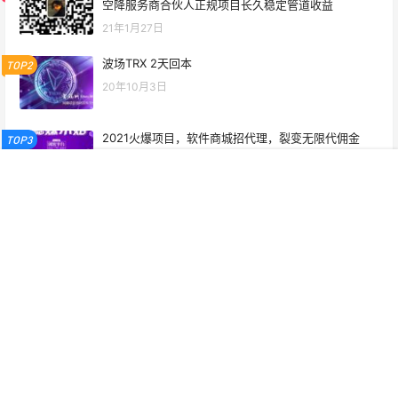
空降服务商合伙人正规项目长久稳定管道收益
21年1月27日
波场TRX 2天回本
TOP2
20年10月3日
2021火爆项目，软件商城招代理，裂变无限代佣金
TOP3
21年2月24日
首页
项目
投稿
VIP
广告
我的
最新项目！聪领地，全网第一码，超越趣步好玩吧，
首次内测，轻松升级！
20年8月21日
7年大平台，上市公司老总投资，粉丝量过1.1亿，5g云
电商，消费红包全返新模式
21年7月6日
标签云