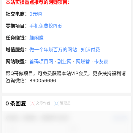
本站实操重点推荐的网赚项目：
社交电商：
0元购
零撸项目：
手机免费挖Pi币
任务赚钱：
趣闲赚
增值服务：
做一个年赚百万的网站
·
知识付费
网站联盟：
首码项目网
·
副业网
·
网赚营
·
卡友家
跟Q哥做项目，可免费获赠本站VIP会员，更多扶持福利请
咨询微信：860056696
0 条回复
文章作者
管理员
A
M
欢迎您，新朋友，感谢参与互动！
确认修改