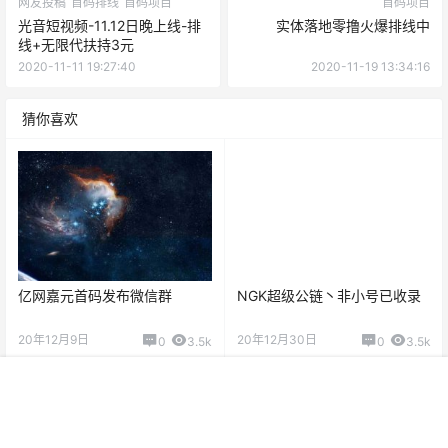
网友投稿
首码排线
首码项目
首码项目
光音短视频-11.12日晚上线-排
实体落地零撸火爆排线中
线+无限代扶持3元
2020-11-11 19:27:40
2020-11-19 13:34:16
猜你喜欢
亿网嘉元首码发布微信群
NGK超级公链丶非小号已收录
20年12月9日
20年12月30日
0
3.5k
0
3.5k
首页
项目
投稿
VIP
广告
我的