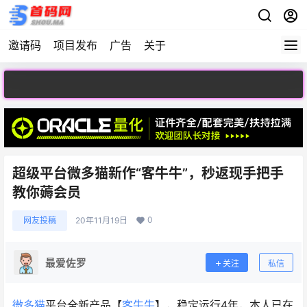
邀请码
项目发布
广告
关于
欢迎访问
超级平台微多猫新作“客牛牛”，秒返现手把手
教你薅会员
0
网友投稿
20年11月19日
最爱佐罗
关注
私信
微多猫
平台全新产品【
客牛牛
】，稳定运行4年，本人已在