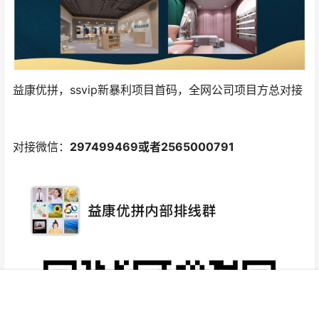
益康优拼，ssvip新暴利项目首码，全网公司项目方总对接
对接微信：
297499469或者2565000791
首页
项目
投稿
VIP
广告
我的