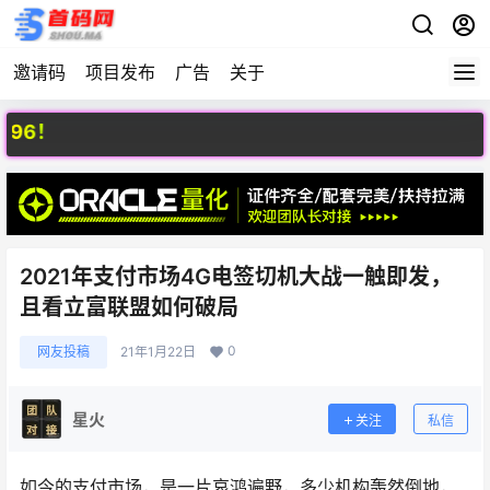
邀请码
项目发布
广告
关于
欢
2021年支付市场4G电签切机大战一触即发，
且看立富联盟如何破局
0
网友投稿
21年1月22日
星火
关注
私信
如今的支付市场，是一片哀鸿遍野，多少机构轰然倒地，