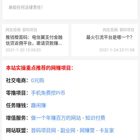
承担任何法律责任！
网友投稿
首码项目
网友投稿
首码项目
推钱橙首码：电信翼支付金融
最火引流平台是哪一个？
信贷返佣平台，邀请贷款赚佣
金
2021-1-20 12:39:20
2021-1-24 23:11:38
本站实操重点推荐的网赚项目：
社交电商：
0元购
零撸项目：
手机免费挖Pi币
任务赚钱：
趣闲赚
增值服务：
做一个年赚百万的网站
·
知识付费
网站联盟：
首码项目网
·
副业网
·
网赚营
·
卡友家