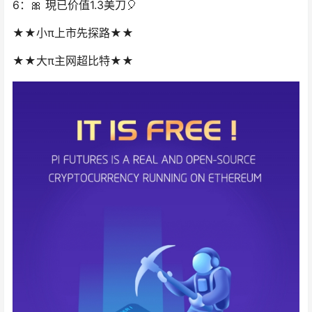
6：🎀 ‭‮已現‬‬价值‭‮3.1‬‬美刀🎈
★★小π‭‮市上‬‬先探路★★
★★大π主网超比特★★