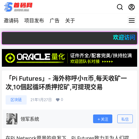
邀请码
项目发布
广告
关于
欢迎访问首码网 - 专
「Pi Futures」- 海外称呼小π币,每天收矿一
次,10個起循环质押挖矿,可提現交易
0
区块链
21年1月27日
领军系统
关注
私信
在Pi Network愿景的启发下，Pi Futures致力于为人们提