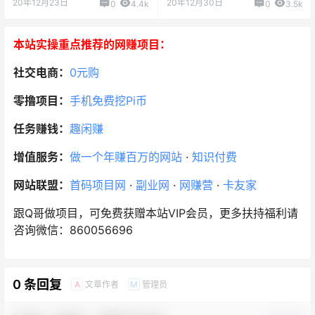
20年12月23日
20年12月30日
0
4.4k
0
3.5k
本站实操重点推荐的网赚项目：
社交电商：
0元购
零撸项目：
手机免费挖Pi币
任务赚钱：
趣闲赚
增值服务：
做一个年赚百万的网站
·
知识付费
网站联盟：
首码项目网
·
副业网
·
网赚营
·
卡友家
跟Q哥做项目，可免费获赠本站VIP会员，更多扶持福利请
咨询微信：860056696
0 条回复
文章作者
管理员
A
M