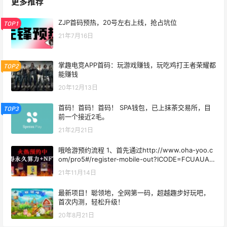
更多推荐
ZJP首码预热，20号左右上线，抢占坑位
TOP1
21年7月16日
掌趣电竞APP首码：玩游戏赚钱，玩吃鸡打王者荣耀都
TOP2
能赚钱
20年12月13日
首码！首码！首码！ SPA钱包，已上抹茶交易所，目
TOP3
前一个接近2毛。
21年2月21日
哦哈游预约流程 1、首先通过http://www.oha-yoo.c
om/pro5#/register-mobile-out?ICODE=FCUAUA并
下载App 2、登录APP点击“预约”—“立即预约”，提示
21年11月14日
充值，完成实名认证后，使用微信或支付宝充值都可
以。免费可参与预约
最新项目！聪领地，全网第一码，超越趣步好玩吧，
首次内测，轻松升级！
20年8月21日