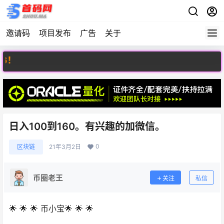
邀请码
项目发布
广告
关于
欢
日入100到160。有兴趣的加微信。
0
区块链
21年3月2日
币圈老王
关注
私信
🌟 🌟 🌟 币小宝🌟 🌟 🌟