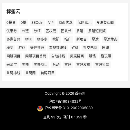
标签云
0投资
0撸
SECoin
VIP
京西优选
亿网嘉元
今晚娶貂蝉
优惠券
公链
分红
区块链
团队长
多趣
多趣短视频
多趣首码
拼团
拼多多
挖矿
推广
新项目
星途
星途生态
模变
游戏
盛世茶链
看视频赚钱
矿机
社交电商
网赚
网赚项目
网赚项目首码
自动排线
贝壳链商
赚钱
趣玩赚
采源宝
零撸
零撸项目
音动
首码
首码发布
首码招募
首码排线
首码网
首码项目
Copyright © 2026
首码网
沪ICP备19034832号
沪公网安备 31012002005080
查询 93 次，耗时 0.1353 秒