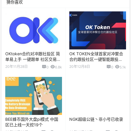
猜你喜欢
OKtoken合‮冲对约‬跟‮投社‬区 简
OK TOKEN全球‮家首‬对冲聚合
单易上手 一‬键跟单 社区交易员
合约跟投社区一键智能跟投
每天开仓一键绑定API自动跟单
20年11月28日
20年12月8日
0
6.8k
0
5.1k
BEE蜂币国外大盘pi模式 中国
NGK超级公链丶非小号已收录
区已上线一天挖19个