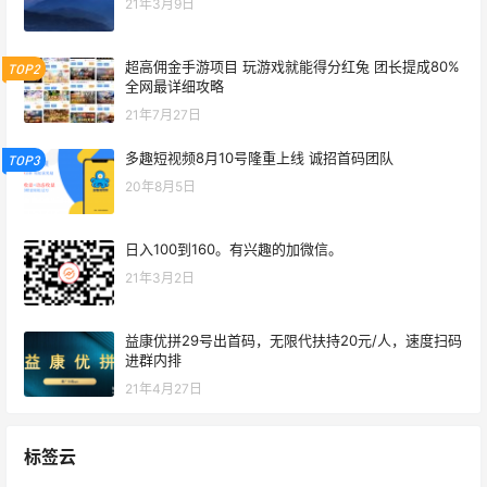
21年3月9日
超高佣金手游项目 玩游戏就能得分红兔 团长提成80%
TOP2
全网最详细攻略
21年7月27日
多趣短视频8月10号隆重上线 诚招首码团队
TOP3
20年8月5日
日入100到160。有兴趣的加微信。
21年3月2日
益康优拼29号出首码，无限代扶持20元/人，速度扫码
进群内排
21年4月27日
标签云