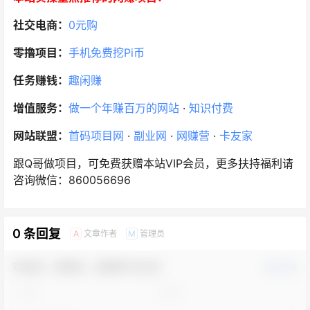
社交电商：
0元购
零撸项目：
手机免费挖Pi币
任务赚钱：
趣闲赚
增值服务：
做一个年赚百万的网站
·
知识付费
网站联盟：
首码项目网
·
副业网
·
网赚营
·
卡友家
跟Q哥做项目，可免费获赠本站VIP会员，更多扶持福利请
咨询微信：860056696
0 条回复
文章作者
管理员
A
M
欢迎您，新朋友，感谢参与互动！
确认修改