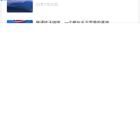
22年7月25日
联通哇沃拼团。一个孵化千万富豪的基地
21年8月4日
首页
项目
投稿
VIP
广告
我的
租吧借首码，对接各大团队长
20年10月30日
标签云
0投资
0撸
SECoin
VIP
京西优选
亿网嘉元
今晚娶貂蝉
优惠券
公链
分红
区块链
团队长
多趣
多趣短视频
多趣首码
拼团
拼多多
挖矿
推广
新项目
星途
星途生态
模变
游戏
盛世茶链
看视频赚钱
矿机
社交电商
网赚
网赚项目
网赚项目首码
自动排线
贝壳链商
赚钱
趣玩赚
采源宝
零撸
零撸项目
音动
首码
首码发布
首码招募