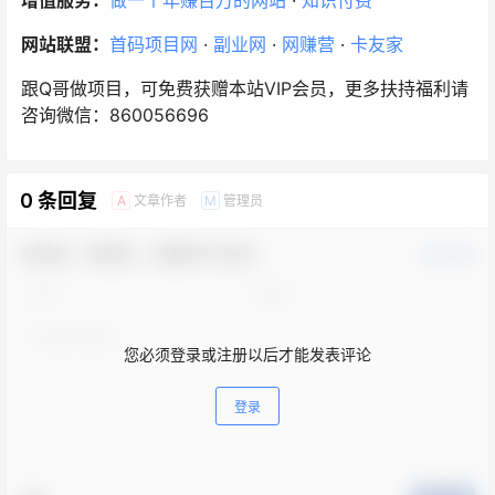
增值服务：
做一个年赚百万的网站
·
知识付费
网站联盟：
首码项目网
·
副业网
·
网赚营
·
卡友家
跟Q哥做项目，可免费获赠本站VIP会员，更多扶持福利请
咨询微信：860056696
0 条回复
文章作者
管理员
A
M
欢迎您，新朋友，感谢参与互动！
确认修改
您必须登录或注册以后才能发表评论
登录