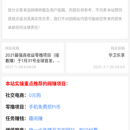
部分文章来自网络转载及用户投稿，内容仅供参考，不代表本站赞同
其观点或对其真实性负责，我们不对因网站内容可能给您带来的损失
承担任何法律责任！
网友投稿
网友投稿
2021最强高收益零撸项目（接
华卫乐享
着赚）于1月31号全球首发，
正式上线，静态零撸月入
2021-1-29 9:08:09
2021-2-1 20:24:03
900，推广十人无限代管道收
益，看懂的来！
本站实操重点推荐的网赚项目：
社交电商：
0元购
零撸项目：
手机免费挖Pi币
任务赚钱：
趣闲赚