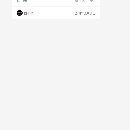
信用卡
2.9k
0
办卡平台涵盖全国银行和地方银行，卡种多、审核
快、下卡快、额度高；推荐他人办理信用卡批卡成
功，即可获得高额佣金收益。 西瓜办卡平台简介 西
首码网
21年10月3日
瓜办卡是焦作市瑞鑫众创信息服务有限公司开发的
信用卡网申平台，目前支持主流银行包括：交通银
行、平安银行、工商银行、民生银行、中原银行
等。 公司成立于2018年，是一家从事互联网…