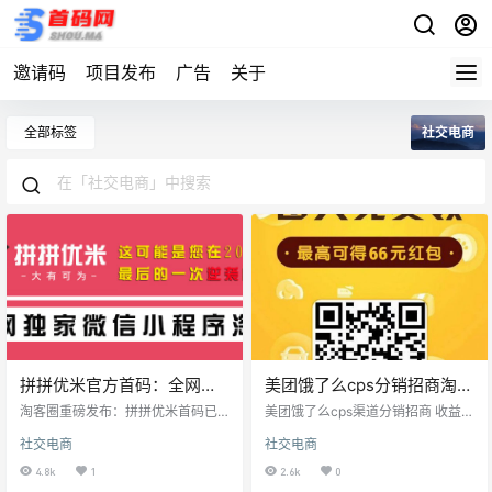
邀请码
项目发布
广告
关于
全部标签
社交电商
拼拼优米官方首码：全网独
美团饿了么cps分销招商淘客
家微信小程序淘客，2020年
模式
淘客圈重磅发布：拼拼优米首码已
美团饿了么cps渠道分销招商 收益
最后一次逆袭机会
上线，已破万亿的小程序电商生
一:客户购买会员卡赚返佣 收益二:免
社交电商
社交电商
意，你愿意成为淘宝联盟第一批丝
费送券，客户领券叫外卖就赚返佣
路计划推广员吗？ 拼拼优米导师对
淘客模式，会员永久绑定，只要叫
4.8k
1
2.6k
0
接微信：kawayiwendy（加好友备
外卖你就赚，持续性管道收益，外