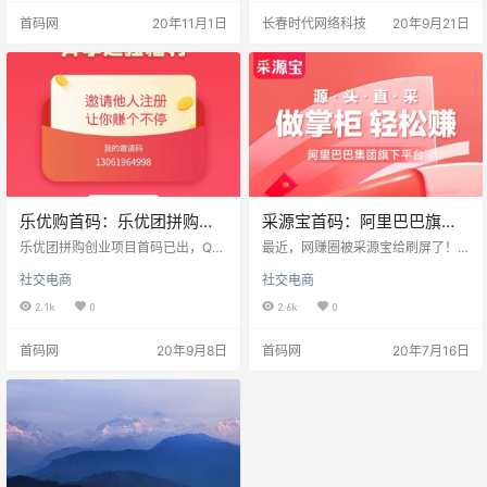
注：拼拼优米） 拼拼优米是什么？
卖探探必火?模式全网独家，收益多
首码网
20年11月1日
长春时代网络科技
20年9月21日
拼拼优米，由前拼多多品牌事业部V
元化，目前公测第3天，对接团队长
P离职后牵头多位投资人投资创办，
[拳头]招商对接人时代科技v信TT_2
项目依托于微信生态全域发展，对
01607020001
接淘宝联盟丝路计划（微信小程序
可直接购买天猫商家商品）及拼多
多等众多电商平台CPS的聚合模
式，重新定义了全新的电…
乐优购首码：乐优团拼购创
采源宝首码：阿里巴巴旗下
业项目模式简析
平台，靠谱网赚项目
乐优团拼购创业项目首码已出，Q哥
最近，网赚圈被采源宝给刷屏了！
王牌团队对接乐优团官方，欢迎全
也不能理解，作为阿里巴巴旗下平
社交电商
社交电商
网团队长加入乐优团项目共创财
台，采源宝出生就自带光环！背靠
富。 对接微信：860056696 今天Q
大树好乘凉，采源宝有阿里巴巴背
2.1k
0
2.6k
0
哥给大家分享下乐优团（乐优购）
景，怎能不让人激动！ 采源宝APP
拼购创业项目的一些资料，首码已
是采源宝App是1688微供业务中主
首码网
20年9月8日
首码网
20年7月16日
出，欢迎全网大咖团队长对接！ 乐
要针对微商代理开发的一款独立Ap
优团注册下载 一张图看懂乐优团拼
p，微商代理可通过该App查看自己
购模式 乐优购开启颠覆传统电商的
供应商发布的商品和动态；将商品
商业模式，打造全民共赢的平台。
和动态快速转发到微信朋友圈或者
史无前例的零撸赚大钱事业。这不
微博等进行售卖；当微商接到买家
是金融，但胜过金融，这是一场全
的订单时，可以在App中对供货商进
民共赢的财富盛宴。 乐…
行快速下单、交易、…