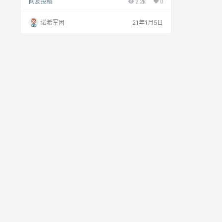
网友投稿
2.2k
0
道收益，日入过万，月入30万 玩法介绍： ①：注
册即成为会员，每观看一个广告即可参与一次成语
接龙抢答，每次游戏100人参与，第一个抢答成功
诺希军团
21年1月5日
的会员获得0.3元现金红包，余者每人获得一个金币
奖励，每位会员每天最多可抢答100次，可获得30
元现金或者100金币。 ②：金币…