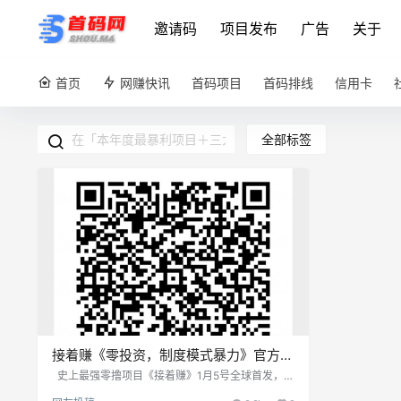
邀请码
项目发布
广告
关于
首页
网赚快讯
首码项目
首码排线
信用卡
全部标签
接着赚《零投资，制度模式暴力》官方消
息：全网首发，对接团队长，全网最高扶
史上最强零撸项目《接着赚》1月5号全球首发，正
式上线！ 静态零撸月入900，推广十人无限代管
持待遇。