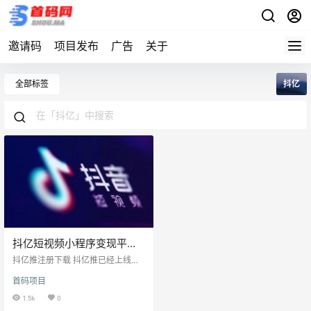
邀请码
项目发布
广告
关于
全部标签
抖亿
抖亿短视频小程序变现平
台，首码对接！
抖亿推注册下载 抖亿推已经上线，
Q哥王牌团队首码对接，欢迎全网团
首码项目
队长大咖！ 咨询微信：860056696
（加好友请备注：抖亿）
1.5k
0