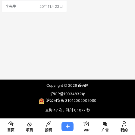
务，奖励多多，是最火爆的合成赚
李先生
20年11月23日
钱平台。 鲤鱼开花红包版是一款以
锦鲤为元素打造的赚钱小游戏。通
过不断的合成升级更高等级的宠
物，每达到一定的等级就能获得一
次领随机红包的机会，另外鲤鱼开
花还有打工红包、激励红包、随机
红包等等，鲤鱼开花赚钱小游戏让
你在玩…
Copyright © 2026
首码网
沪ICP备19034832号
沪公网安备 31012002005080
查询 47 次，耗时 0.1077 秒
首页
项目
投稿
VIP
广告
我的