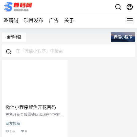
邀请码
项目发布
广告
关于
全部标签
微信小程序
微信小程序鲤鱼开花首码
鲤鱼开花合成赚钱玩法现在非常的
火爆，你们可以收集虾米来喂养鲤
网友投稿
鱼。完成官方发布的任务可以获得
非常高的红包收益，0.3元即可自由
2.6k
0
进行提现。还有其他邀请和分享任