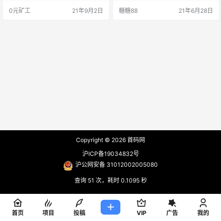
态收益上不封顶！自己够100元直接
淘宝购物🧧✔天猫购物🧧 ✔京东购物
0元矿工
21年9月2日
糖糖88
21年6月28日
秒提！小额秒提想做的私聊我 下载
🧧✔订电影票🧧 ✔拼多多购物🧧✔美
注册好了私聊我拉群: https://t.6868
团定酒店🧧 ✔饿了么点外卖 ✔汽车
022.cn/YRpfZI邀请码 c63kk4a …
加油 消费100送100红包，消费200
送200红包 送的红包可以马上使
用，无门槛 直接在商城换对应的商
品，我家柴米油盐都是充电费话…
Copyright © 2026
首码网
沪ICP备19034832号
沪公网安备 31012002005080
查询 51 次，耗时 0.1095 秒
首页
项目
投稿
VIP
广告
我的