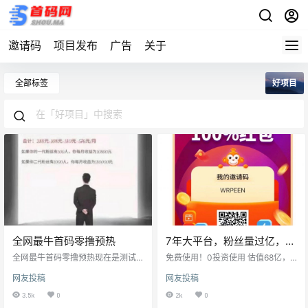
邀请码
项目发布
广告
关于
全部标签
好项目
全网最牛首码零撸预热
7年大平台，粉丝量过亿，上
市公司老总投资，良心电商
全网最牛首码零撸预热现在是测试
免费使用！0投资使用 估值68亿，7
版，9月10日正式上线 全部能点亮
生活服务平台
年平台，全新模式全返启航，准备
网友投稿
网友投稿
收益纯零撸收益平台 不需要看广
上市，上市公司我爱我家老总程俊
告，不签到不推广，不用实名认
的平台 嗖嗖App可以让同样的钱花
3.5k
0
2k
0
证，自己静态每天就有9块6元，动
两次 ✔交电费话费 ✔打车出行🧧 ✔