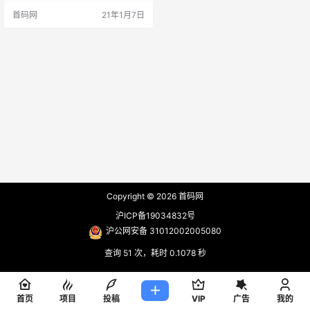
00U，直推上6级奖励200U！！！
首码网
21年1月7日
限前200人！！！ 欧贝OBC国际零
撸大盘 欧贝OBC来自新加坡，是纯
正的国际项目，创始人天天露脸视
频直播和答疑，在新加坡有实体公
司，在美国持有MSB区块链牌照。
实名…
Copyright © 2026
首码网
沪ICP备19034832号
沪公网安备 31012002005080
查询 51 次，耗时 0.1078 秒
首页
项目
投稿
VIP
广告
我的