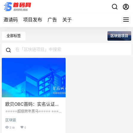
邀请码
项目发布
广告
关于
全部标签
区块链项目
欧贝OBC首码：实名认证免
费注册即送70币矿机，国际
⭐⭐⭐⭐⭐超级跨年黑马⭐⭐⭐⭐⭐ ⭐⭐⭐⭐
零撸大盘！
⭐⭐2021年1月5日15:00正式版发布
区块链
上线⭐⭐⭐⭐⭐⭐ 来就奖励：直推上2级
奖励10U，直推上3级奖励30U，直
3.4k
0
推上4级奖励50U，直推上5级奖励1