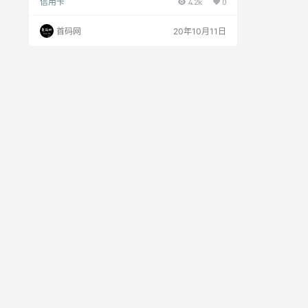
信用卡
4.2k
0
够通过这个平台轻松起步。三级分润模式的惊人裂
变效果和巨大承载量，顶级代理制度、团队管理奖
制度对优秀推广者的大力扶持，都将助力推广者在
首码网
20年10月11日
万亿级信用卡市场开拓进取，收获财富。 卡德世界
对接微信：860056696（加好友请备注：卡德世
界） 卡德世界三级分润分配机制 卡德世界实行三级
分润的分配机制，每一个人都可以获取自…