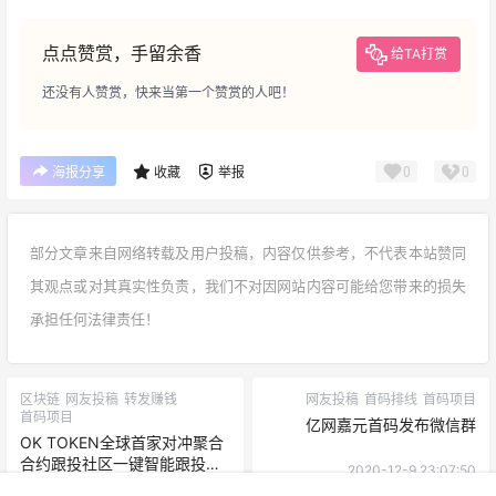
点点赞赏，手留余香
给TA打赏
还没有人赞赏，快来当第一个赞赏的人吧！
0
0
海报分享
收藏
举报
部分文章来自网络转载及用户投稿，内容仅供参考，不代表本站赞同
其观点或对其真实性负责，我们不对因网站内容可能给您带来的损失
承担任何法律责任！
区块链
网友投稿
转发赚钱
网友投稿
首码排线
首码项目
首码项目
亿网嘉元首码发布微信群
OK TOKEN全球‮家首‬对冲聚合
合约跟投社区一键智能跟投
2020-12-9 23:07:50
2020-12-8 19:05:13