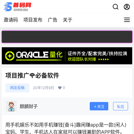
邀请码
项目发布
广告
关于
欢迎访问首
项目推广🌹必备软件
0
网友投稿
20年12月9日
麒麟财子
关注
私信
用手机娱乐不如用手机赚钱[奋斗]趣闲赚app是一款(闲人)
宝妈、学生、手机达人在家就可以赚钱兼职的APP软件。