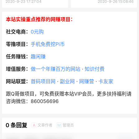
2020-9-23 17:27:04
2020-9-26 15:08:46
本站实操重点推荐的网赚项目：
社交电商：
0元购
零撸项目：
手机免费挖Pi币
任务赚钱：
趣闲赚
增值服务：
做一个年赚百万的网站
·
知识付费
网站联盟：
首码项目网
·
副业网
·
网赚营
·
卡友家
跟Q哥做项目，可免费获赠本站VIP会员，更多扶持福利请
咨询微信：860056696
0 条回复
文章作者
管理员
A
M