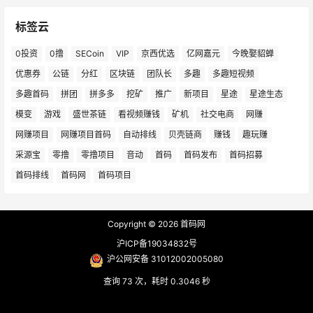
标签云
0投资
0撸
SECoin
VIP
京西优选
亿网嘉元
今晚娶貂蝉
优惠券
公链
分红
区块链
团队长
多趣
多趣短视频
多趣首码
拼团
拼多多
挖矿
推广
新项目
星途
星途生态
模变
游戏
盛世茶链
看视频赚钱
矿机
社交电商
网赚
网赚项目
网赚项目首码
自动排线
贝壳链商
赚钱
趣玩赚
采源宝
零撸
零撸项目
音动
首码
首码发布
首码招募
首码排线
首码网
首码项目
Copyright © 2026
首码网
沪ICP备19034832号
沪公网安备 31012002005080
查询 73 次，耗时 0.3046 秒