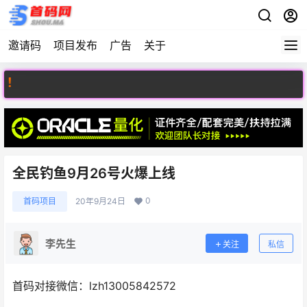
邀请码
项目发布
广告
关于
欢
全民钓鱼9月26号火爆上线
0
首码项目
20年9月24日
李先生
关注
私信
首码对接微信：lzh13005842572