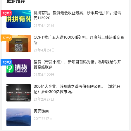
更多推荐
拼拼有礼，投资最低收益最高，秒杀其他拼团，邀请
TOP1
码112920
21年4月21日
CCPT:推广五人送10000币矿机，月底前上线热币交易
TOP2
所
21年4月24日
猜货（带货小熊），新项目首码对接，私聊我给你开
TOP3
最高级联创
21年4月22日
300亿大企业。苏州路之遥股份有限公司。（篱笆日
记）狂砸300亿做市场。
21年2月27日
贝壳链商
20年7月7日