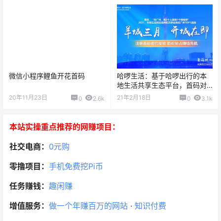
微信小程序鲤鱼开花首码
哈啰生活：基于哈啰出行的本
地生活共享生态平台，首码对
接团队长
20年11月23日
21年2月18日
0
2.6k
0
3.1k
本站实操重点推荐的网赚项目：
社交电商：
0元购
零撸项目：
手机免费挖Pi币
任务赚钱：
趣闲赚
增值服务：
做一个年赚百万的网站
·
知识付费