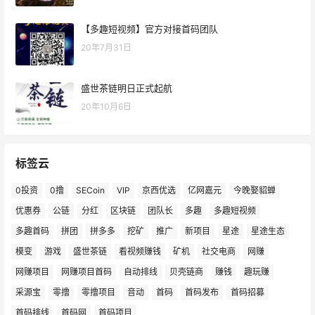
【多趣短视频】官方对接首码团队
20年7月31日
盛世茶链明日正式起航
20年10月6日
标签云
0投资
0撸
SECoin
VIP
京西优选
亿网嘉元
今晚娶貂蝉
优惠券
公链
分红
区块链
团队长
多趣
多趣短视频
多趣首码
拼团
拼多多
挖矿
推广
新项目
星途
星途生态
模变
游戏
盛世茶链
看视频赚钱
矿机
社交电商
网赚
网赚项目
网赚项目首码
自动排线
贝壳链商
赚钱
趣玩赚
采源宝
零撸
零撸项目
音动
首码
首码发布
首码招募
首码排线
首码网
首码项目