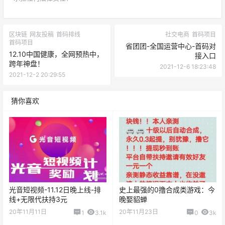
区块链
网友投稿
首码排线
社交电商
首码项目
首码项目
省团团-全国运营中心-首码对
12.10中国健康，全网预热中，
接入口
跨年神盘！
2021-12-6 18:23:48
2021-12-2 20:29:55
猜你喜欢
光音短视频-11.12日晚上线-排
史上最强的0撸合成类游戏：今
线+无限代扶持3元
晚娶貂蝉
20年11月11日
20年11月23日
1
3.1k
0
3k