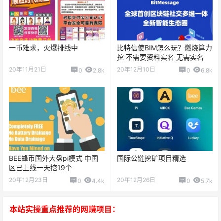
一币难求，火爆排线中
比特信使BIM怎么玩？燃烧算力
挖 不需要资料实名 无需实名
20年11月21日
20年12月10日
0
2.8k
0
6.8k
BEE蜂币国外大盘pi模式 中国
国际公链挖矿项目精选
区已上线一天挖19个
20年12月23日
20年12月26日
0
4.4k
0
5.7k
本站实操重点推荐的网赚项目：