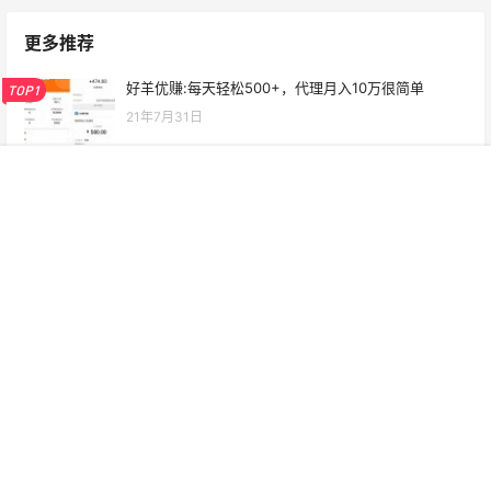
更多推荐
好羊优赚:每天轻松500+，代理月入10万很简单
TOP1
21年7月31日
抢多多，新暴利项目首码对接，无限代扶持10元1人
TOP2
首页
项目
投稿
VIP
广告
我的
21年4月27日
0撸手机挖矿one network 一天22个+注册安装指引
TOP3
21年9月2日
U头条APP9.25已经上线，N+合伙人和财团，?兴趣
来，微信:A555555A999999
20年9月29日
百度旗下信贷产品度小满全网首码，内部渠道招合伙
人