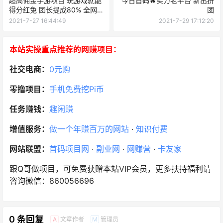
超高佣金手游项目 玩游戏就能
今日首码🔥实力老平台 新出拼
得分红兔 团长提成80% 全网
团
最详细攻略
2021-7-27 16:44:49
2021-7-29 17:12:20
本站实操重点推荐的网赚项目：
社交电商：
0元购
零撸项目：
手机免费挖Pi币
任务赚钱：
趣闲赚
增值服务：
做一个年赚百万的网站
·
知识付费
网站联盟：
首码项目网
·
副业网
·
网赚营
·
卡友家
跟Q哥做项目，可免费获赠本站VIP会员，更多扶持福利请
咨询微信：860056696
0 条回复
文章作者
管理员
A
M