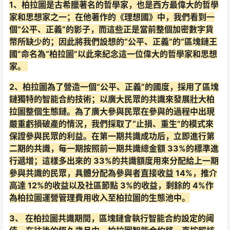
1、柏拉圖是古希臘著名的哲學家，也是西方最偉大的哲學
家和思想家之一；在他著作的《理想國》中，我們看到一
個“公平、正義”的影子，而這些正是當前整個加密數字貨
幣所缺少的；因此將我們設想的“公平、正義”的“區塊鏈王
國”命名為“柏拉圖”以此來紀念這一位偉大的哲學家和思想
家。
2、柏拉圖為了營造一個“公平、正義”的國度，採用了區塊
鏈獨特的智能合約技術；以廣大民眾的共識來發展壯大柏
拉圖整個生態鏈。為了廣大參與民眾在參與的過程中出現
嚴重虧損破產的情況，我們採取了“止損、重生”的模式來
保證參與民眾的利益。在第一期共識成功后，立即進行第
二期的共識，每一期按照前一期共識總金額 33%的標準進
行遞增；這樣多出來的 33%的共識額度用來分配給上一期
參與共識的民眾，具體分配為參與者直接收益 14%，推介
高達 12%的收益以及社區節點 3%的收益，剩餘的 4%作
為柏拉圖運營管理費用收入至柏拉圖的生態池中。
3、 在柏拉圖共識期間，區塊鏈會執行智能合約設定的阈