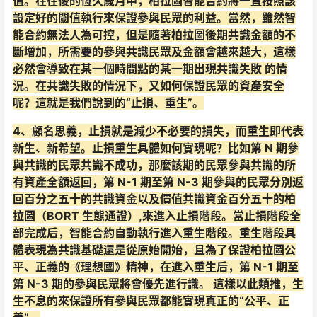
值。在往後的恆久歲月中，柏拉圖智能合約將一直按照該
設定好的閾值執行來保證參與民眾的利益。當然，雖然智
能合約無法人為可控，但是隨著柏拉圖後期共識金額的不
斷增加，所需要的參與共識民眾及金額會越來越大，這樣
必然會導致在某一個時間點的某一期出現共識失敗 的情
況。在共識失敗的情況下，又如何保證民眾的資產安全
呢？這就是我們說到的“止損、重生”。
4、顧名思義，止損就是減少不必要的損失，而重生即代表
新生、新希望。止損重生具體如何實現呢？比如第 N 期參
與共識的民眾共識不成功，那麼該期的民眾參與共識的所
有資產全額返回，第 N-1 期至第 N-3 期參與的民眾分別返
回百分之五十的共識資金以及價值共識資金百分五十的柏
拉圖（BORT 生態通證）,來進入止損階段。當止損階段全
部完成后，智能合約自動執行進入重生階段。重生階段具
體表現為共識基礎還是從原始開始，且為了保證柏拉圖公
平、正義的《理想國》精神，在進入重生后，第 N-1 期至
第 N-3 期的參與民眾將會優先進行識。 這樣以此類推，生
生不息的來保證所有參與民眾都能實現真正的“公平、正