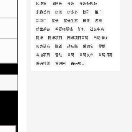
区块链
团队长
多趣
多趣短视频
多趣首码
拼团
拼多多
挖矿
推广
新项目
星途
星途生态
模变
游戏
盛世茶链
看视频赚钱
矿机
社交电商
网赚
网赚项目
网赚项目首码
自动排线
贝壳链商
赚钱
趣玩赚
采源宝
零撸
零撸项目
音动
首码
首码发布
首码招募
首码排线
首码网
首码项目