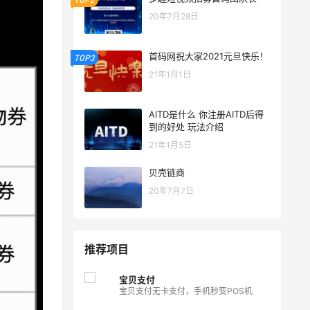
20年7月28日
首码网祝大家2021元旦快乐！
TOP3
21年1月1日
AITD是什么 你注册AITD后得
到的好处 玩法介绍
21年1月5日
贝壳链商
20年7月7日
推荐项目
宝贝支付
宝贝支付无卡支付，手机秒变POS机