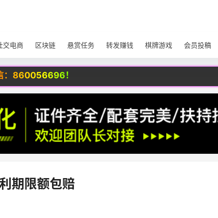
社交电商
区块链
悬赏任务
转发赚钱
棋牌游戏
会员投稿
56696！
红利期限额包赔