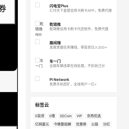
闪电宝Plus
汇付天下直营信用卡刷卡APP，免费代理
乾锦推
乾锦推信用卡刷卡代还软件，免费代理
趣闲赚
发悬赏做任务赚钱，零投资日入300+
车一门
全国车辆违章在线处理，不扣自己分
Pi Network
免费手机挖矿，全球用户一亿+
标签云
0投资
0撸
SECoin
VIP
京西优选
亿网嘉元
今晚娶貂蝉
优惠券
公链
分红