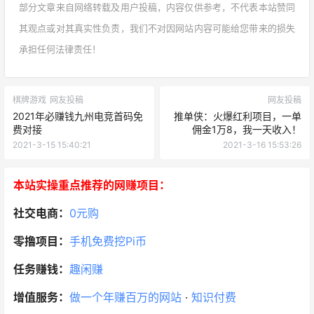
部分文章来自网络转载及用户投稿，内容仅供参考，不代表本站赞同
其观点或对其真实性负责，我们不对因网站内容可能给您带来的损失
承担任何法律责任！
棋牌游戏
网友投稿
网友投稿
2021年必赚钱九州电竞首码免
推单侠：火爆红利项目，一单
费对接
佣金1万8，我一天收入！
2021-3-15 15:40:21
2021-3-16 15:53:26
本站实操重点推荐的网赚项目：
社交电商：
0元购
零撸项目：
手机免费挖Pi币
任务赚钱：
趣闲赚
增值服务：
做一个年赚百万的网站
·
知识付费