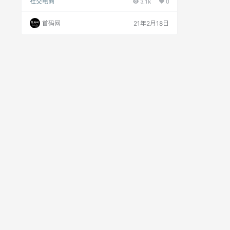
社交电商
3.1k
0
店、景区、美食、休闲娱乐等品类丰富的到店团购
服务。 平台提供简单易懂的操作页面和美观的商品
详情，让用户轻而易举地找到低价爆款商品，最大
首码网
21年2月18日
程度满足用户在吃喝玩乐住方面，对于高品质、高
性价比的本地生活服务需求。 哈啰生活构建完善的
推广体系，鼓励用户通过社交圈子推广商品给自己
熟人圈子中有需要的用户。 让普通人在哈啰生…